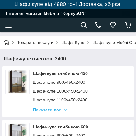
Шафи купе від 4980 грн! Доставка, збірка!
Інтернет-магазин Меблів "КорпусON"
Товари та послуги
Шафи Купе
Шафи-купе Меблі Ст
Шафи-купе висотою 2400
Шафи купе глибиною 450
Шафа-купе 900х450х2400
Шафа-купе 1000х450х2400
Шафа-купе 1100х450х2400
Шафа-купе 1200х450х2400
Показати все
Шафа-купе 1300х450х2400
Шафа-купе 1400х450х2400
Шафи-купе глибиною 600
Шафа-купе 1500х450х2400
Шафа-купе 900х600х2400