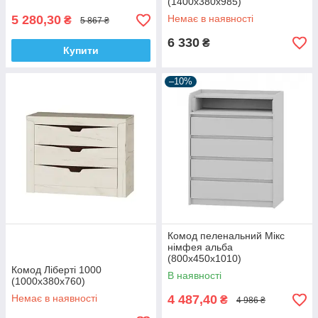
(1400х380х985)
5 280,30
Немає в наявності
₴
5 867 ₴
6 330
₴
Купити
–10%
Комод пеленальний Мікс
німфея альба
(800х450х1010)
Комод Ліберті 1000
В наявності
(1000х380х760)
Немає в наявності
4 487,40
₴
4 986 ₴