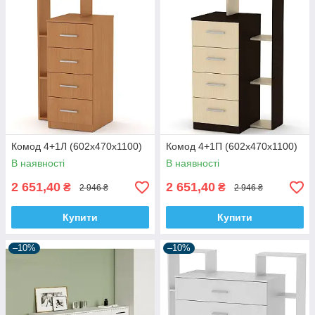
Комод 4+1Л (602х470х1100)
Комод 4+1П (602х470х1100)
В наявності
В наявності
2 651,40
2 651,40
₴
₴
2 946 ₴
2 946 ₴
Купити
Купити
–10%
–10%