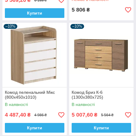
5 569,20
₴
6 188 ₴
5 806
₴
Купити
–10%
–10%
Комод пеленальний Мікс
Комод Бриз К-6
(800х450х1010)
(1300х380х725)
В наявності
В наявності
4 487,40
5 007,60
₴
₴
4 986 ₴
5 564 ₴
Купити
Купити