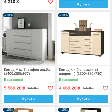
4 210
₴
Купити
–10%
–10%
Комод Мікс-3 німфея альба
Комод К-4 (телескопічні
(1400х380х977)
напрямні) (1300х380х730)
В наявності
В наявності
5 569,20
4 669,20
₴
₴
6 188 ₴
5 188 ₴
Купити
Купити
–10%
–10%