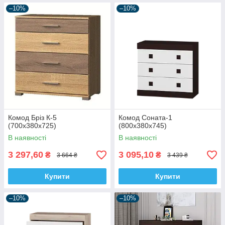
–10%
–10%
Комод Бріз К-5
Комод Соната-1
(700х380х725)
(800х380х745)
В наявності
В наявності
3 297,60
3 095,10
₴
₴
3 664 ₴
3 439 ₴
Купити
Купити
–10%
–10%