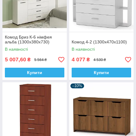
Комод Бриз К-6 німфея
альба (1300х380х730)
Комод 4-2 (1300х470х1100)
В наявності
В наявності
5 007,60
4 077
₴
₴
5 564 ₴
4 530 ₴
Купити
Купити
–10%