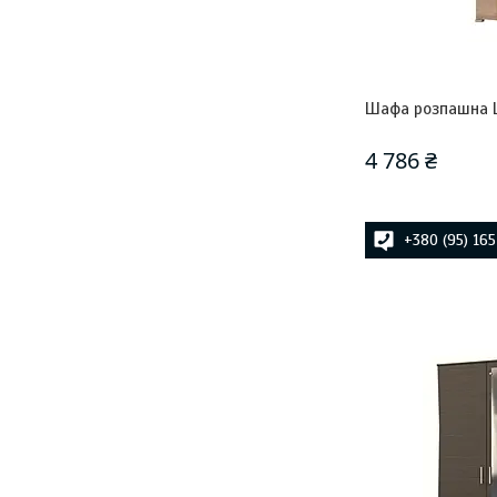
Шафа розпашна 
4 786 ₴
+380 (95) 16