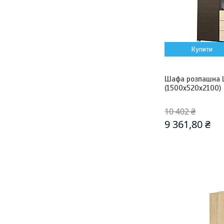
Купити
Шафа розпашна 
(1500х520х2100)
10 402 ₴
9 361,80 ₴