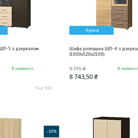
Купити
ШП-5 з дзеркалом
Шафа розпашна ШП-4 з дзерка
(1000х520х2100)
9 715 ₴
В наявності
В наявност
8 743,50 ₴
665
–10%