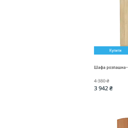
Купити
Шафа розпашна-1
4 380 ₴
3 942 ₴