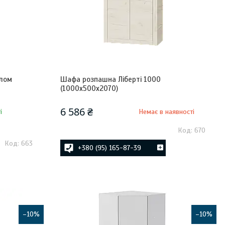
лом
Шафа розпашна Ліберті 1000
(1000х500х2070)
6 586 ₴
і
Немає в наявності
670
663
+380 (95) 165-87-39
–10%
–10%