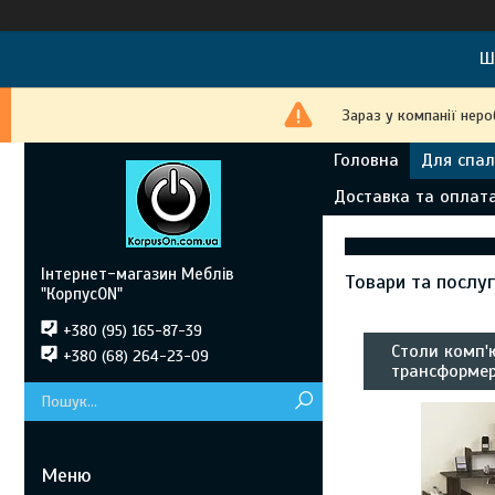
Ш
Зараз у компанії нер
Головна
Для спал
Доставка та оплат
Інтернет-магазин Меблів
Товари та послу
"КорпусON"
+380 (95) 165-87-39
Столи комп'ю
+380 (68) 264-23-09
трансформер