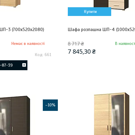
Купити
ШП-3 (700х520х2080)
Шафа розпашна ШП-4 (1000х52
8 717 ₴
Немає в наявності
В наявност
7 845,30 ₴
661
5-87-39
–10%