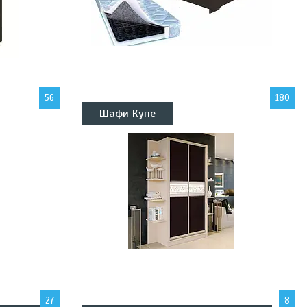
56
180
Шафи Купе
27
8