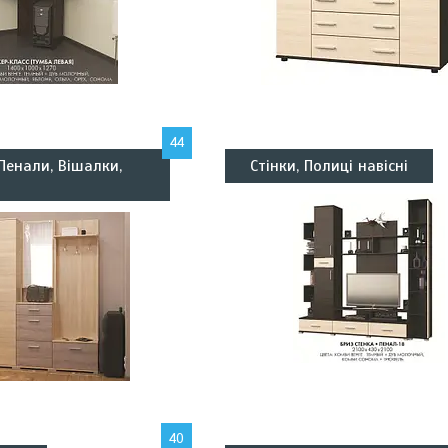
44
Пенали, Вішалки,
Стінки, Полиці навісні
40