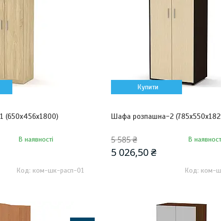
Купити
 (650х456х1800)
Шафа розпашна-2 (785х550х182
5 585 ₴
В наявності
В наявност
5 026,50 ₴
ком-шк-расп-01
ком-ш