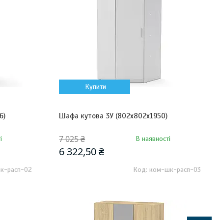
Купити
6)
Шафа кутова 3У (802х802х1950)
7 025 ₴
і
В наявності
6 322,50 ₴
к-расп-02
ком-шк-расп-03