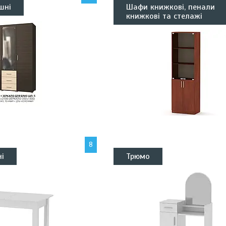
шні
Шафи книжкові, пенали
книжкові та стелажі
8
ні
Трюмо