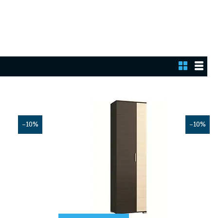
–10%
–10%