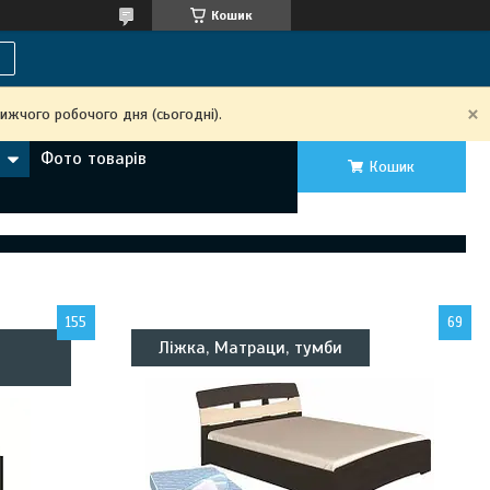
Кошик
ижчого робочого дня (сьогодні).
Фото товарів
Кошик
155
69
Ліжка, Матраци, тумби