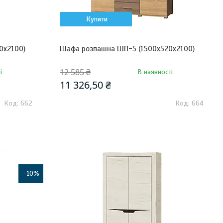
Купити
0х2100)
Шафа розпашна ШП-5 (1500х520х2100)
12 585 ₴
і
В наявності
11 326,50 ₴
662
664
–10%