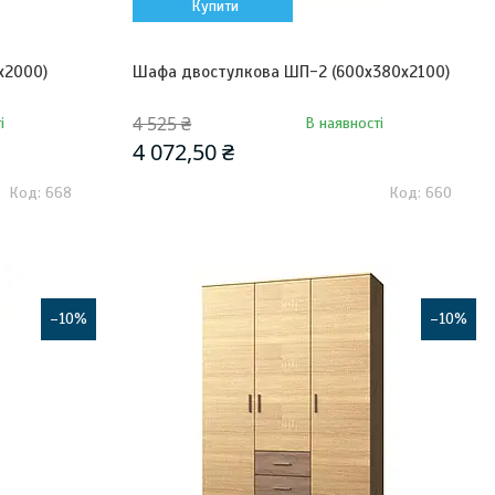
Купити
х2000)
Шафа двостулкова ШП-2 (600х380х2100)
4 525 ₴
і
В наявності
4 072,50 ₴
668
660
–10%
–10%