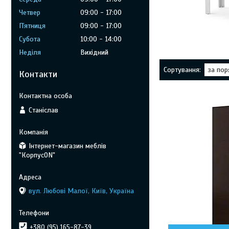
Четвер
09:00
17:00
Пʼятниця
09:00
17:00
Субота
10:00
14:00
Неділя
Вихідний
Контакти
Станіслав
Інтернет-магазин меблів
"КорпусON"
вул. Любові Малої, Київ, Україна
+380 (95) 165-87-39