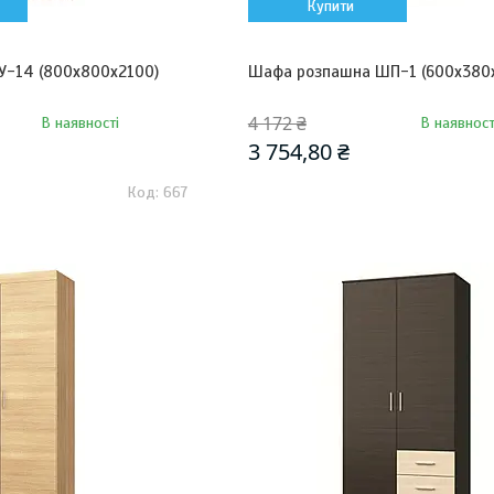
Купити
У-14 (800х800х2100)
Шафа розпашна ШП-1 (600х380
4 172 ₴
В наявності
В наявност
3 754,80 ₴
667