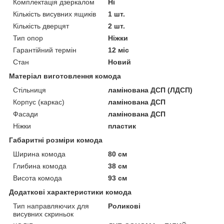
Комплектація дзеркалом
Ні
Кількість висувних ящиків
1 шт.
Кількість дверцят
2 шт.
Тип опор
Ніжки
Гарантійний термін
12 міс
Стан
Новий
Матеріал виготовлення комода
Стільниця
ламінована ДСП (ЛДСП)
Корпус (каркас)
ламінована ДСП
Фасади
ламінована ДСП
Ніжки
пластик
Габаритні розміри комода
Ширина комода
80 см
Глибина комода
38 см
Висота комода
93 см
Додаткові характеристики комода
Тип направляючих для
Роликові
висувних скриньок