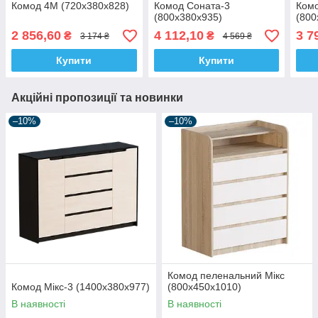
Комод 4М (720х380х828)
Комод Соната-3
Комо
(800х380х935)
(800
2 856,60
4 112,10
3 7
₴
₴
3 174 ₴
4 569 ₴
Купити
Купити
Акційні пропозиції та новинки
–10%
–10%
Комод пеленальний Мікс
Комод Мікс-3 (1400х380х977)
(800х450х1010)
В наявності
В наявності