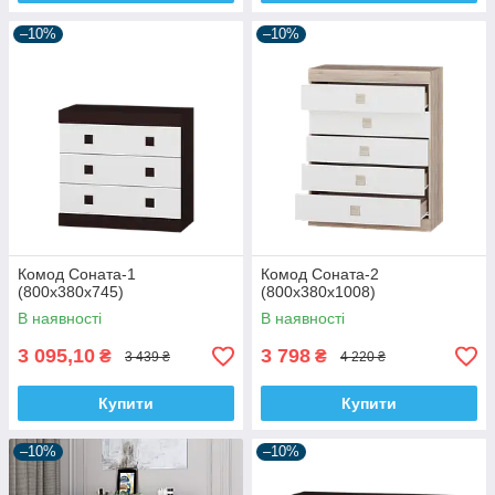
–10%
–10%
Комод Соната-1
Комод Соната-2
(800х380х745)
(800х380х1008)
В наявності
В наявності
3 095,10
3 798
₴
₴
3 439 ₴
4 220 ₴
Купити
Купити
–10%
–10%