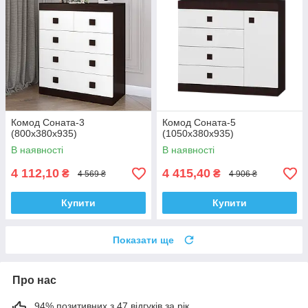
Комод Соната-3
Комод Соната-5
(800х380х935)
(1050х380х935)
В наявності
В наявності
4 112,10
4 415,40
₴
₴
4 569 ₴
4 906 ₴
Купити
Купити
Показати ще
Про нас
94% позитивних з 47 відгуків за рік