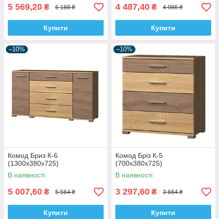
5 569,20
4 487,40
₴
₴
6 188 ₴
4 986 ₴
Купити
Купити
–10%
–10%
Комод Бриз К-6
Комод Бріз К-5
(1300х380х725)
(700х380х725)
В наявності
В наявності
5 007,60
3 297,60
₴
₴
5 564 ₴
3 664 ₴
Купити
Купити