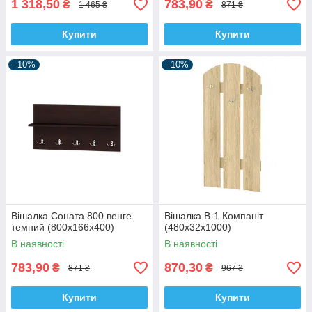
1 318,50
783,90
₴
₴
1 465 ₴
871 ₴
Купити
Купити
–10%
–10%
Вішалка Соната 800 венге
Вішалка В-1 Компаніт
темний (800х166х400)
(480х32х1000)
В наявності
В наявності
783,90
870,30
₴
₴
871 ₴
967 ₴
Купити
Купити