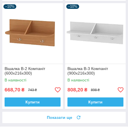
–10%
–10%
Вішалка В-2 Компаніт
Вішалка В-3 Компаніт
(600х216х300)
(900х216х300)
В наявності
В наявності
668,70
808,20
₴
₴
743 ₴
898 ₴
Купити
Купити
Показати ще