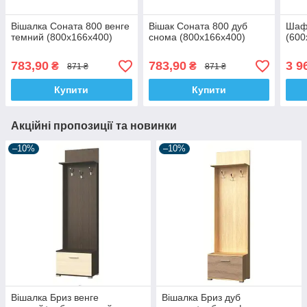
Вішалка Соната 800 венге
Вішак Соната 800 дуб
Шаф
темний (800х166х400)
снома (800х166x400)
(600
783,90
783,90
3 9
₴
₴
871 ₴
871 ₴
Купити
Купити
Акційні пропозиції та новинки
–10%
–10%
Вішалка Бриз венге
Вішалка Бриз дуб