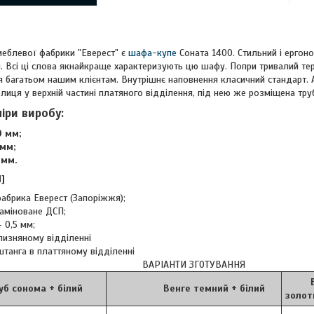
меблевої фабрики "Еверест" є
шафа-купе
Соната 1400. Стильний і ергоно
й. Всі ці слова якнайкраще характеризують цю шафу. Попри тривалий терм
 багатьом нашим клієнтам. Внутрішнє наповнення класичний стандарт. 
олиця у верхній частині платяного відділення, під нею же розміщена тру
міри виробу:
 мм;
мм;
мм.
]
абрика Еверест (Запоріжжя);
аміноване ДСП;
 0,5 мм;
лизняному відділенні
штанга в платтяному відділенні
ВАРІАНТИ ЗГОТУВАННЯ
Венг
ома + білий
Венге темний + білий
золот