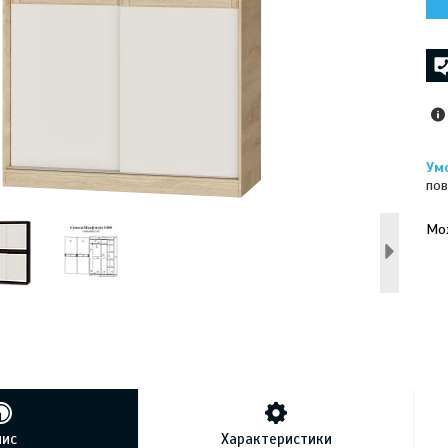
пов
У к
буд
пис
Характеристики