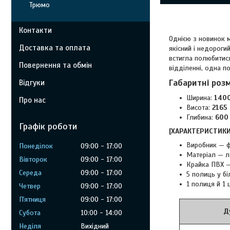
Трюмо
Контакти
Однією з новинок 
Доставка та оплата
якісний і недороги
встигла полюбитися
Повернення та обмін
відділенні, одна п
Габаритні роз
Відгуки
Ширина:
1400
Про нас
Висота:
2165 
Глибина:
600 
Графік роботи
[ХАРАКТЕРИСТИКИ
Виробник — ф
Понеділок
09:00
17:00
Матеріал — л
Вівторок
09:00
17:00
Крайка ПВХ —
Середа
09:00
17:00
5 полиць у бі
1 полиця й 1 
Четвер
09:00
17:00
Пʼятниця
09:00
17:00
Дуб сон
Субота
10:00
14:00
Неділя
Вихідний