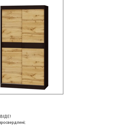
 ВІДЕ!
просвердлені;