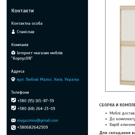
Контакти
Станіслав
Інтернет-магазин меблів
"КорпусON"
вул. Любові Малої, Київ, Україна
+380 (95) 165-87-39
СБОРКА И КОМПЛ
+380 (68) 264-23-09
Меблі достав
До комплекту
magazmnu@gmail.com
Виріб ключем
+380682642309
Для складання в