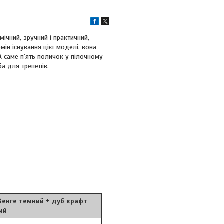
мічний, зручний і практичний,
ін існування цієї моделі, вона
А саме п'ять поличок у пілочному
ба для трепелів.
е темний + дуб крафт
ий