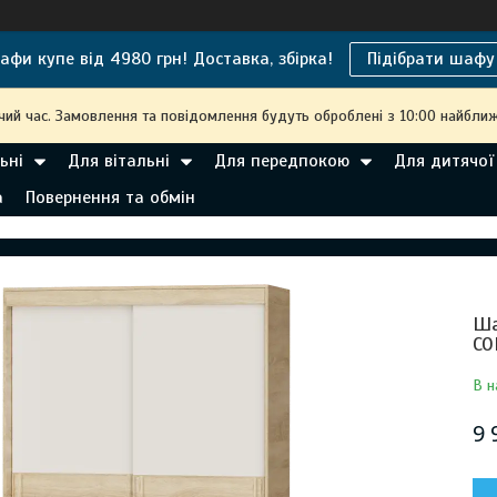
афи купе від 4980 грн! Доставка, збірка!
Підібрати шафу
чий час. Замовлення та повідомлення будуть оброблені з 10:00 найближ
ьні
Для вітальні
Для передпокою
Для дитячої
а
Повернення та обмін
Ша
СО
В н
9 