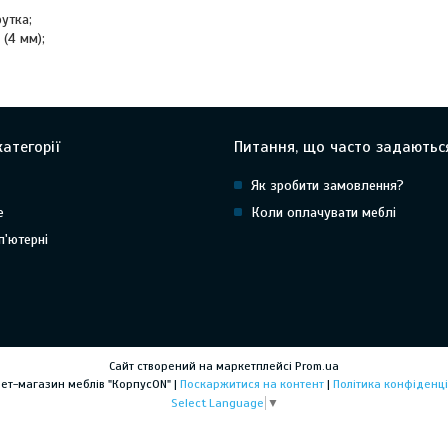
утка;
(4 мм);
атегорії
Питання, що часто задаютьс
Як зробити замовлення?
е
Коли оплачувати меблі
п'ютерні
Сайт створений на маркетплейсі
Prom.ua
Інтернет-магазин меблів "КорпусON" |
Поскаржитися на контент
|
Політика конфіденці
Select Language
▼