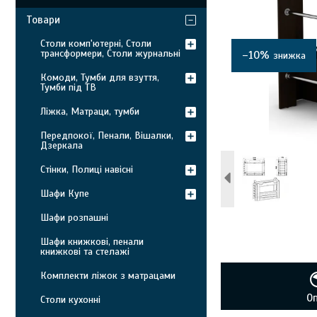
Товари
Столи комп'ютерні, Столи
трансформери, Столи журнальні
–10%
Комоди, Тумби для взуття,
Тумби під ТВ
Ліжка, Матраци, тумби
Передпокої, Пенали, Вішалки,
Дзеркала
Стінки, Полиці навісні
Шафи Купе
Шафи розпашні
Шафи книжкові, пенали
книжкові та стелажі
Комплекти ліжок з матрацами
О
Столи кухонні