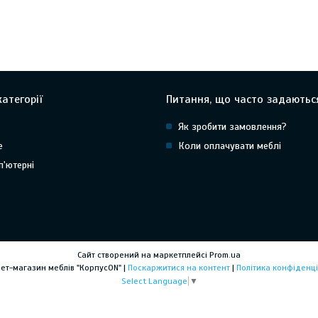
атегорії
Питання, що часто задаютьс
Як зробити замовлення?
е
Коли оплачувати меблі
п'ютерні
Сайт створений на маркетплейсі
Prom.ua
Інтернет-магазин меблів "КорпусON" |
Поскаржитися на контент
|
Політика конфіденці
Select Language
▼