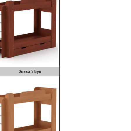
ьха \ Бук