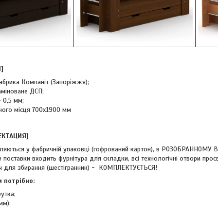
]
абрика Компаніт (Запоріжжя);
аміноване ДСП;
 0,5 мм;
ного місця 700x1900 мм
ЕКТАЦИЯ]
ляються у фабричній упаковці (гофрований картон), в РОЗОБРАННОМУ В
поставки входить фурнітура для складки, всі технологічні отвори прос
ч для збирання (шестігранник) - КОМПЛЕКТУЄТЬСЯ!
 потрібно:
утка;
мм);