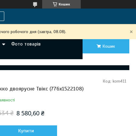
Кошик
чого робочого дня (завтра, 08.08).
Фото товарів
Кошик
Код:
kom411
жко двоярусне Твікс (776х1522108)
аявності
8 580,60 ₴
534 ₴
Купити