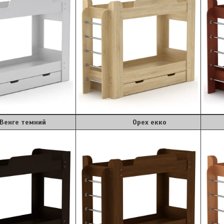
 темний
Орех екко
Ол