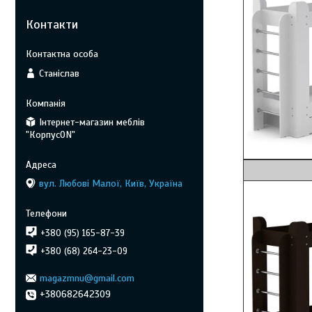
Контакти
Станіслав
Інтернет-магазин меблів
"КорпусON"
Венге
вул. Любові Малої, Київ, Україна
+380 (95) 165-87-39
+380 (68) 264-23-09
magazmnu@gmail.com
+380682642309