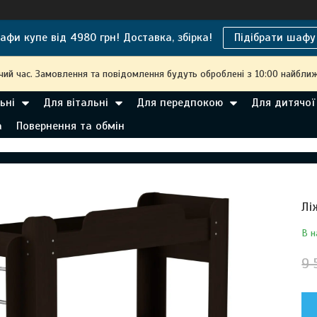
афи купе від 4980 грн! Доставка, збірка!
Підібрати шафу
чий час. Замовлення та повідомлення будуть оброблені з 10:00 найближ
ьні
Для вітальні
Для передпокою
Для дитячої
а
Повернення та обмін
Лі
В н
9 