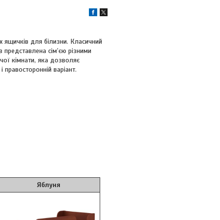
их ящичків для білизни. Класичний
в представлена сім’єю різними
чої кімнати, яка дозволяє
і правосторонній варіант.
блуня