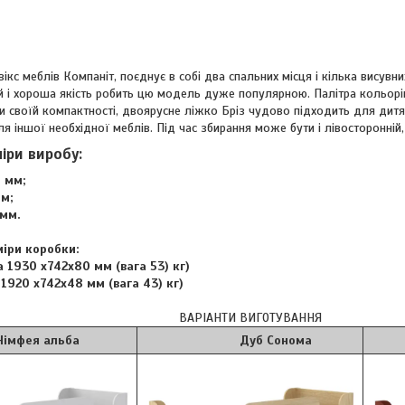
ікс меблів Компаніт, поєднує в собі два спальних місця і кілька висувн
й і хороша якість робить цю модель дуже популярною. Палітра кольорі
и своїй компактності, двоярусне ліжко Бріз чудово підходить для дитя
я іншої необхідної меблів. Під час збирання може бути і лівосторонній, 
міри виробу:
 мм;
м;
мм.
міри коробки:
 1930 x742х80 мм (вага 53) кг)
920 x742x48 мм (вага 43) кг)
ВАРІАНТИ ВИГОТУВАННЯ
 альба
Дуб Сонома
Я