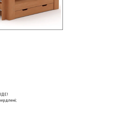
ІДЕ!
вердлені;