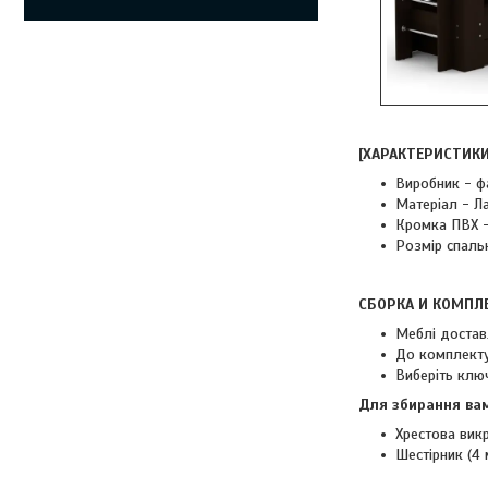
[ХАРАКТЕРИСТИКИ
Виробник - ф
Матеріал - Л
Кромка ПВХ -
Розмір спаль
СБОРКА И КОМПЛ
Меблі достав
До комплекту 
Виберіть клю
Для збирання вам
Хрестова викр
Шестірник (4 