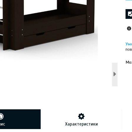
пов
У к
буд
пис
Характеристики