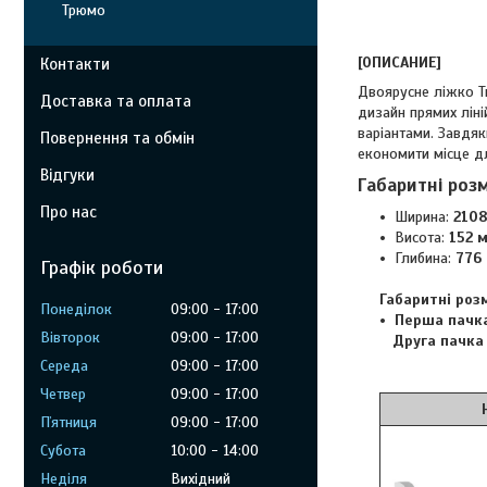
Трюмо
[ОПИСАНИЕ]
Контакти
Двоярусне ліжко Тв
Доставка та оплата
дизайн прямих ліні
варіантами. Завдяк
Повернення та обмін
економити місце дл
Відгуки
Габаритні роз
Про нас
Ширина:
2108
Висота:
152 м
Глибина:
776 
Графік роботи
Габаритні роз
Понеділок
09:00
17:00
Перша пачка
Вівторок
09:00
17:00
Друга пачка 1
Середа
09:00
17:00
Четвер
09:00
17:00
Німфея
Пʼятниця
09:00
17:00
Субота
10:00
14:00
Неділя
Вихідний