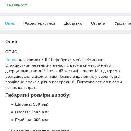
В наявності
Опис
Характеристики
Доставка
Оплата
Умови п
Опис
ОПИС
Пенал
для книжок КШ-10 фабрики меблів Компаніт.
Стандартний невеликий пенал, з двома симетричними
дверцятами в нижній і верхній частині пеналу. Між дверима
розташована відкрита ніша. Кожне відділення, у свою чергу,
розділене полкою рівно посередині.. Виготовлюється в семи
різних кольорах.
Габаритні розміри виробу:
Ширина:
350 мм;
Висота:
1587 мм;
Глибина:
366 мм.
Габаритні розміри коробки: