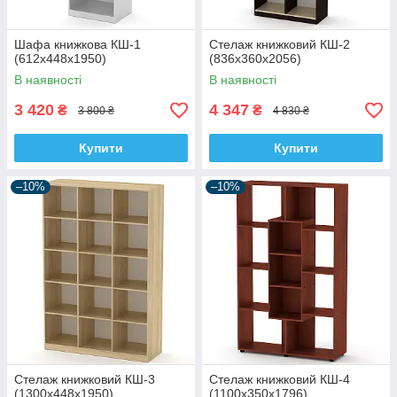
Шафа книжкова КШ-1
Стелаж книжковий КШ-2
(612x448x1950)
(836x360х2056)
В наявності
В наявності
3 420
4 347
₴
₴
3 800 ₴
4 830 ₴
Купити
Купити
–10%
–10%
Стелаж книжковий КШ-3
Стелаж книжковий КШ-4
(1300x448x1950)
(1100x350x1796)