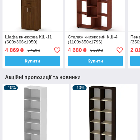
Шафа книжкова КШ-11
Стелаж книжковий КШ-4
Пена
(600x366x1950)
(1100x350x1796)
(350
4 869
4 680
2 8
₴
₴
5 410 ₴
5 200 ₴
Купити
Купити
Акційні пропозиції та новинки
–10%
–10%