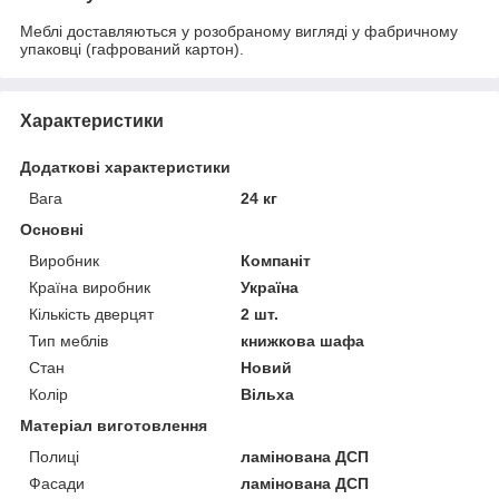
Меблі доставляються у розобраному вигляді у фабричному
упаковці (гафрований картон).
Характеристики
Додаткові характеристики
Вага
24 кг
Основні
Виробник
Компаніт
Країна виробник
Україна
Кількість дверцят
2 шт.
Тип меблів
книжкова шафа
Стан
Новий
Колір
Вільха
Матеріал виготовлення
Полиці
ламінована ДСП
Фасади
ламінована ДСП