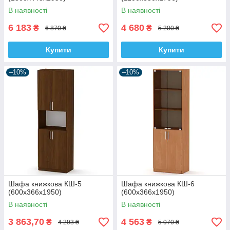
В наявності
В наявності
6 183
4 680
₴
₴
6 870 ₴
5 200 ₴
Купити
Купити
–10%
–10%
Шафа книжкова КШ-5
Шафа книжкова КШ-6
(600х366x1950)
(600x366x1950)
В наявності
В наявності
3 863,70
4 563
₴
₴
4 293 ₴
5 070 ₴