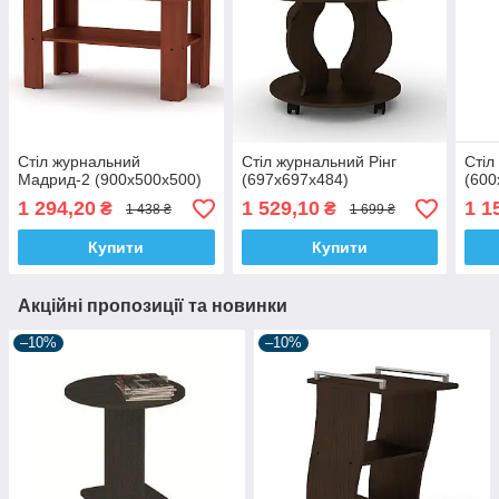
Стіл журнальний
Стіл журнальний Рінг
Стіл
Мадрид-2 (900х500х500)
(697х697х484)
(600
1 294,20
1 529,10
1 1
₴
₴
1 438 ₴
1 699 ₴
Купити
Купити
Акційні пропозиції та новинки
–10%
–10%