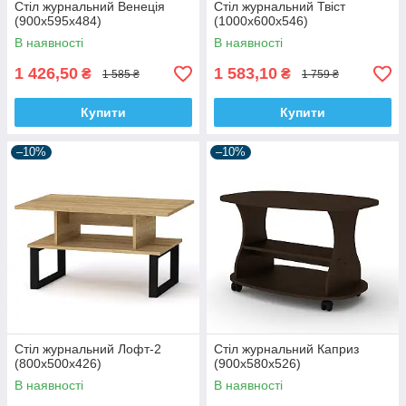
Стіл журнальний Венеція
Стіл журнальний Твіст
(900х595х484)
(1000х600х546)
В наявності
В наявності
1 426,50
1 583,10
₴
₴
1 585 ₴
1 759 ₴
Купити
Купити
–10%
–10%
Стіл журнальний Лофт-2
Стіл журнальний Каприз
(800х500х426)
(900х580х526)
В наявності
В наявності