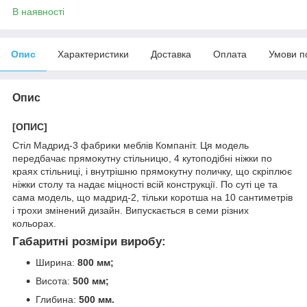
В наявності
Опис
Характеристики
Доставка
Оплата
Умови п
Опис
[ОПИС]
Стіл Мадрид-3 фабрики меблів Компаніт. Ця модель
передбачає прямокутну стільницю, 4 кутоподібні ніжки по
краях стільниці, і внутрішню прямокутну поличку, що скріплює
ніжки столу та надає міцності всій конструкції. По суті це та
сама модель, що мадрид-2, тільки коротша на 10 сантиметрів
і трохи змінений дизайн. Випускається в семи різних
кольорах.
Габаритні розміри виробу:
Ширина:
800 мм;
Висота:
500 мм;
Глибина:
500 мм.