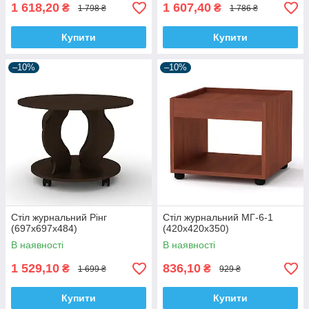
1 618,20
1 607,40
₴
₴
1 798 ₴
1 786 ₴
Купити
Купити
–10%
–10%
Стіл журнальний Рінг
Стіл журнальний МГ-6-1
(697х697х484)
(420х420х350)
В наявності
В наявності
1 529,10
836,10
₴
₴
1 699 ₴
929 ₴
Купити
Купити