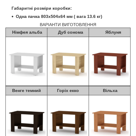
Габаритні розміри коробки:
Одна пачка 803х504х64 мм ( вага 13.6 кг)
ВАРІАНТИ ВИГОТОВЛЕННЯ
Німфея альба
Дуб сонома
Яблуня
Венге темний
Горіх екко
Вільха