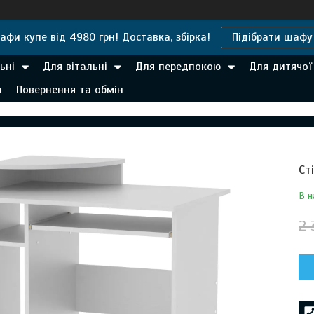
афи купе від 4980 грн! Доставка, збірка!
Підібрати шафу
ьні
Для вітальні
Для передпокою
Для дитячої
а
Повернення та обмін
Ст
В н
2 