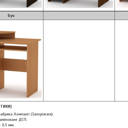
ук
СТИКИ]
абрика Компаніт (Запоріжжя);
аміноване ДСП;
 0,5 мм;