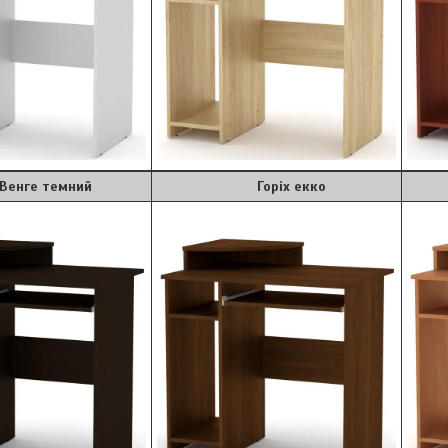
темний
Горіх екко
В