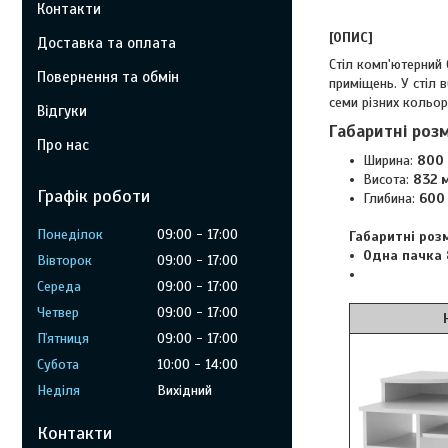
Контакти
[ОПИС]
Доставка та оплата
Стіл комп'ютерний
Повернення та обмін
приміщень. У стіл 
семи різних кольор
Відгуки
Габаритні роз
Про нас
Ширина:
800 
Висота:
832 
Графік роботи
Глибина:
600 
Понеділок
09:00
17:00
Габаритні роз
Одна пачка 8
Вівторок
09:00
17:00
Середа
09:00
17:00
Четвер
09:00
17:00
Німфея
Пʼятниця
09:00
17:00
Субота
10:00
14:00
Неділя
Вихідний
Контакти