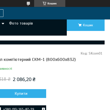
Кошик
Фото товарів
Кошик
Код:
SKcom01
іл комп'ютерний СКМ-1 (800х600х832)
аявності
2 086,20 ₴
318 ₴
Купити
+380 (95) 165-87-39