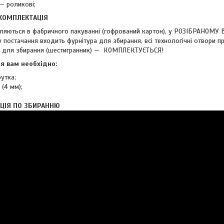
— роликові;
 КОМПЛЕКТАЦІЯ
ляються в фабричного пакуванні (гофрований картон), у РОЗІБРАНОМУ
постачання входить фурнітура для збирання, всі технологічні отвори п
м для збирання (шестигранник) — КОМПЛЕКТУЄТЬСЯ!
я вам необхідно:
утка;
(4 мм);
КЦІЯ ПО ЗБИРАННЮ