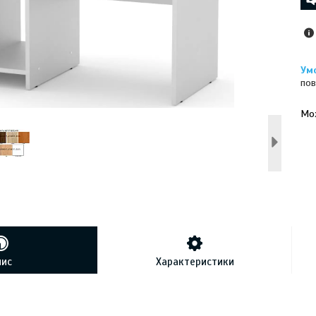
пов
У к
буд
пис
Характеристики