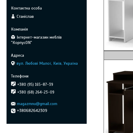
Станіслав
Інтернет-магазин меблів
"КорпусON"
Венге 
вул. Любові Малої, Київ, Україна
+380 (95) 165-87-39
+380 (68) 264-23-09
magazmnu@gmail.com
+380682642309