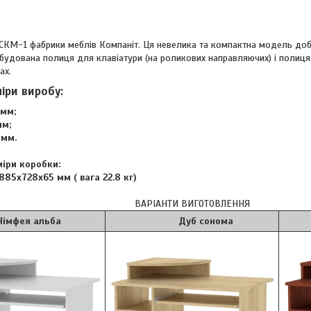
 СКМ-1 фабрики меблів Компаніт. Ця невелика та компактна модель доб
вбудована полиця для клавіатури (на роликових направляючих) і полиця
ах.
міри виробу:
мм;
мм;
мм.
міри коробки:
85х728х65 мм ( вага 22.8 кг)
ВАРІАНТИ ВИГОТОВЛЕННЯ
 альба
Дуб сонома
Я