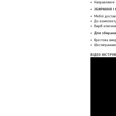
Направляючі 
ЗБИРАННЯ І
Меблі достав
До комплекту 
Виріб ключе
Для збиранн
Хрестова викр
Шестигранник 
ВІДЕО ІНСТРУ