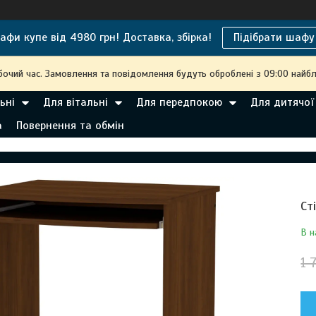
афи купе від 4980 грн! Доставка, збірка!
Підібрати шафу
бочий час. Замовлення та повідомлення будуть оброблені з 09:00 найбл
ьні
Для вітальні
Для передпокою
Для дитячої
а
Повернення та обмін
Ст
В н
1 