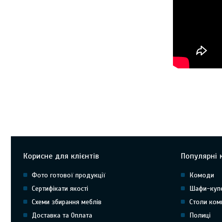
Корисне для клієнтів
Популярні к
Фото готової продукції
Комоди
Сертифікати якості
Шафи-куп
Схеми збирання меблів
Столи ком
Доставка та Оплата
Полиці