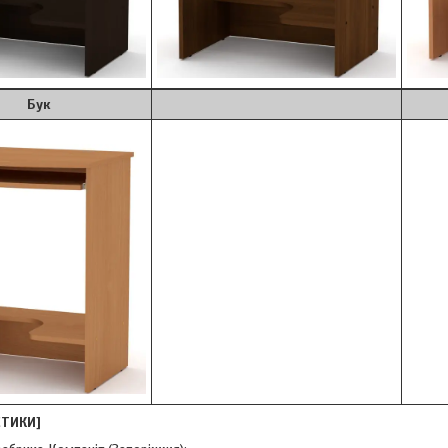
ук
СТИКИ]