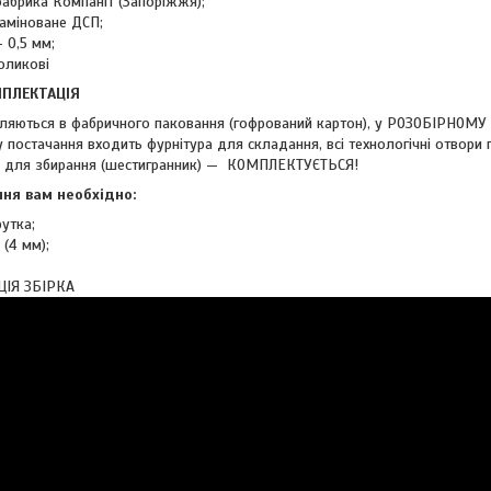
абрика Компаніт (Запоріжжя);
аміноване ДСП;
 0,5 мм;
оликові
МПЛЕКТАЦІЯ
ляються в фабричного паковання (гофрований картон), у РОЗОБІРНОМУ
 постачання входить фурнітура для складання, всі технологічні отвори 
м для збирання (шестигранник) — КОМПЛЕКТУЄТЬСЯ!
ня вам необхідно:
утка;
(4 мм);
ЦІЯ ЗБІРКА