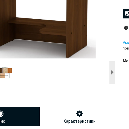
пов
У к
буд
пис
Характеристики