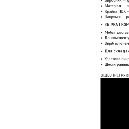
Виробник — ф
Матеріал — л
Крайка ПВХ —
Напрямні — р
ЗБІРКА І КО
Меблі достав
До комплекту
Виріб ключе
Для складан
Хрестова викр
Шестигранник 
ВІДЕО ІНСТРУК