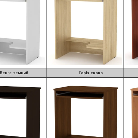
темний
Горіх екоко
В