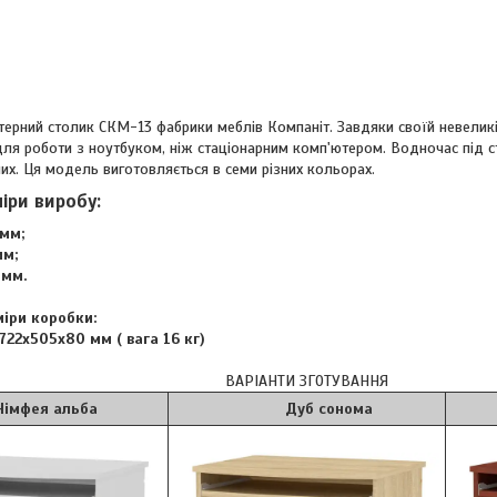
рний столик СКМ-13 фабрики меблів Компаніт. Завдяки своїй невеликій с
для роботи з ноутбуком, ніж стаціонарним комп'ютером. Водночас під с
их. Ця модель виготовляється в семи різних кольорах.
міри виробу:
мм;
мм;
мм.
міри коробки:
722х505х80 мм ( вага 16 кг)
ВАРІАНТИ ЗГОТУВАННЯ
 альба
Дуб сонома
Я