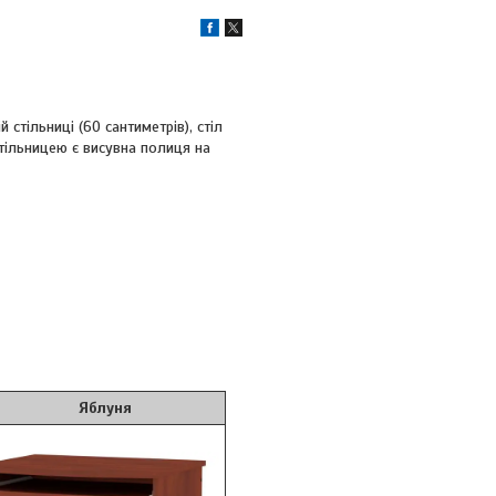
тільниці (60 сантиметрів), стіл
тільницею є висувна полиця на
блуня