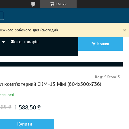
Кошик
ижчого робочого дня (сьогодні).
Фото товарів
Кошик
Код:
SKcom13
іл комп'ютерний СКМ-13 Міні (604х500х736)
аявності
1 588,50 ₴
765 ₴
Купити