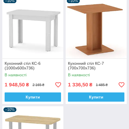
–10%
–10%
Кухонний стіл КС-6
Кухонний стіл КС-7
(1000х600х736)
(700х700х736)
В наявності
В наявності
1 948,50
1 336,50
₴
₴
2 165 ₴
1 485 ₴
Купити
Купити
–10%