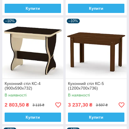
Купити
Купити
–10%
–10%
Кухонний стіл КС-4
Кухонний стіл КС-5
(900х590х732)
(1200х700х736)
В наявності
В наявності
2 803,50
3 237,30
₴
₴
3 115 ₴
3 597 ₴
Купити
Купити