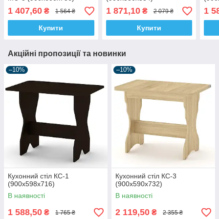
1 407,60
1 871,10
1 5
₴
₴
1 564 ₴
2 079 ₴
Купити
Купити
Акційні пропозиції та новинки
–10%
–10%
Кухонний стіл КС-1
Кухонний стіл КС-3
(900х598х716)
(900х590х732)
В наявності
В наявності
1 588,50
2 119,50
₴
₴
1 765 ₴
2 355 ₴