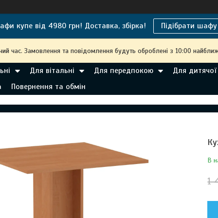
афи купе від 4980 грн! Доставка, збірка!
Підібрати шафу
чий час. Замовлення та повідомлення будуть оброблені з 10:00 найближ
ьні
Для вітальні
Для передпокою
Для дитячої
а
Повернення та обмін
Ку
В н
1 