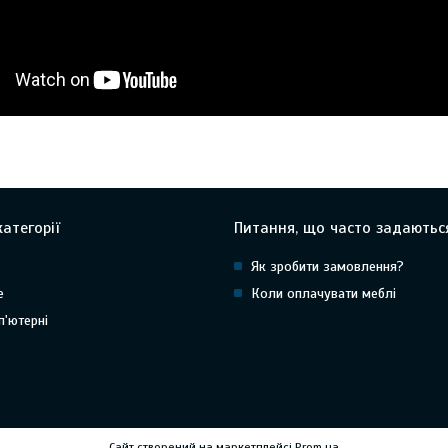
атегорії
Питання, що часто задаютьс
Як зробити замовлення?
е
Коли оплачувати меблі
п'ютерні
Сайт створений на маркетплейсі
Prom.ua