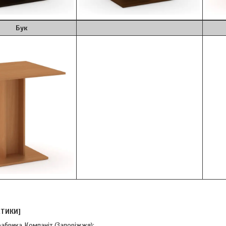
ук
СТИКИ]
абрика Компаніт (Запоріжжя);