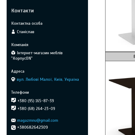
Контакти
Станіслав
Інтернет-магазин меблів
Венге 
"КорпусON"
вул. Любові Малої, Київ, Україна
+380 (95) 165-87-39
+380 (68) 264-23-09
magazmnu@gmail.com
+380682642309