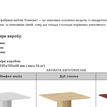
7 фабрики меблів Компаніт — це невелика класична модель із квадратно
нь та невеликих сімей, тому що площа столешні порівняно невеликого 
міри виробу:
мм;
мм;
мм.
міри коробки:
705х705х48 мм ( вага 16 кг)
ВАРІАНТИ ВИГОТОВЛЕННЯ
 альба
Дуб сонома
Я