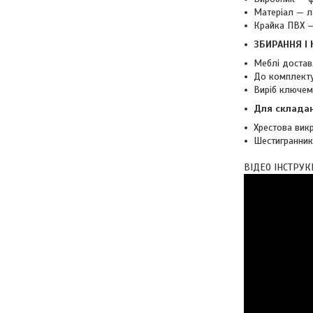
Матеріал — л
Крайка ПВХ —
ЗБИРАННЯ І
Меблі достав
До комплекту
Виріб ключе
Для складан
Хрестова викр
Шестигранник 
ВІДЕО ІНСТРУК