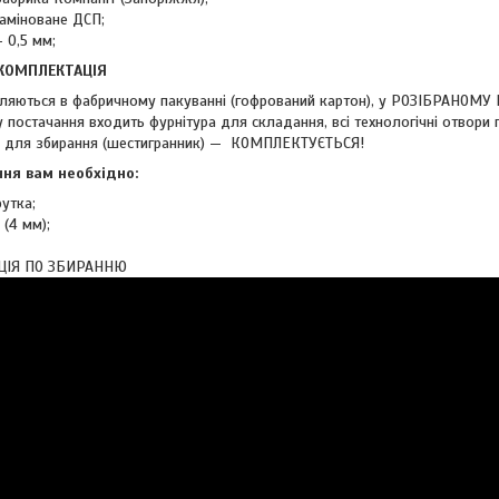
аміноване ДСП;
 0,5 мм;
 КОМПЛЕКТАЦІЯ
ляються в фабричному пакуванні (гофрований картон), у РОЗІБРАНОМУ
 постачання входить фурнітура для складання, всі технологічні отвори 
м для збирання (шестигранник) — КОМПЛЕКТУЄТЬСЯ!
ня вам необхідно:
утка;
(4 мм);
ЦІЯ ПО ЗБИРАННЮ