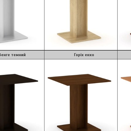
темний
Горіх екко
В