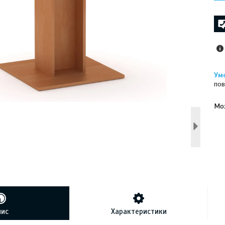
пов
У к
буд
пис
Характеристики