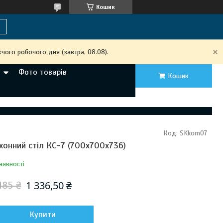
Кошик
чого робочого дня (завтра, 08.08).
Фото товарів
Кошик
Код:
SKkom07
хонний стіл КС-7 (700х700х736)
аявності
1 336,50 ₴
485 ₴
Купити