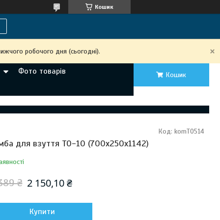
Кошик
ижчого робочого дня (сьогодні).
Фото товарів
Кошик
Код:
komТО514
мба для взуття ТО-10 (700х250х1142)
аявності
2 150,10 ₴
389 ₴
Купити