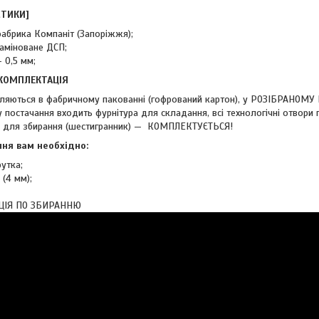
СТИКИ]
абрика Компаніт (Запоріжжя);
аміноване ДСП;
 0,5 мм;
 КОМПЛЕКТАЦІЯ
ляються в фабричному пакованні (гофрований картон), у РОЗІБРАНОМУ
 постачання входить фурнітура для складання, всі технологічні отвори 
м для збирання (шестигранник) — КОМПЛЕКТУЄТЬСЯ!
ня вам необхідно:
утка;
(4 мм);
ЦІЯ ПО ЗБИРАННЮ