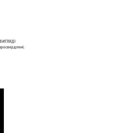
 ВИГЛЯДІ
просвердлені;