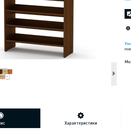
пов
У к
буд
пис
Характеристики