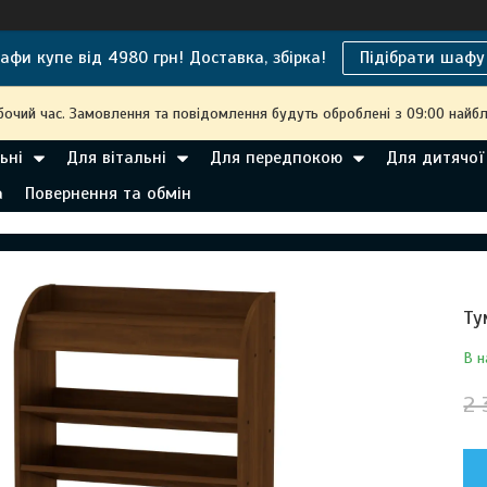
афи купе від 4980 грн! Доставка, збірка!
Підібрати шафу
бочий час. Замовлення та повідомлення будуть оброблені з 09:00 найбл
ьні
Для вітальні
Для передпокою
Для дитячої
а
Повернення та обмін
Ту
В н
2 