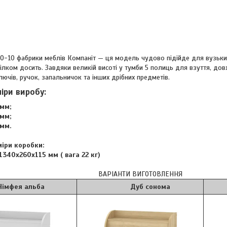
О-10 фабрики меблів Компаніт — ця модель чудово підійде для вузьки
цілком досить. Завдяки великій висоті у тумби 5 полиць для взуття, до
лючів, ручок, запальничок та інших дрібних предметів.
міри виробу:
мм;
мм;
мм.
міри коробки:
340х260х115 мм ( вага 22 кг)
ВАРІАНТИ ВИГОТОВЛЕННЯ
 альба
Дуб сонома
Я