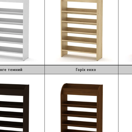
темний
Горіх екко
В