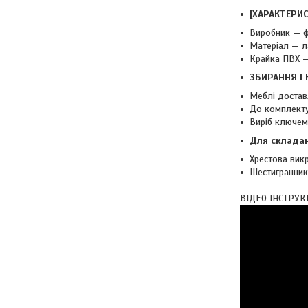
[ХАРАКТЕРИ
Виробник — ф
Матеріал — л
Крайка ПВХ —
ЗБИРАННЯ І
Меблі достав
До комплекту
Виріб ключе
Для складан
Хрестова викр
Шестигранник 
ВІДЕО ІНСТРУК