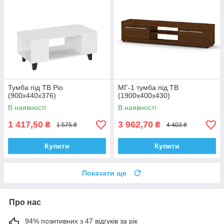
Тумба під ТВ Ріо
МГ-1 тумба під ТВ
(900х440х376)
(1900х400х430)
В наявності
В наявності
1 417,50
3 962,70
₴
₴
1 575 ₴
4 403 ₴
Купити
Купити
Показати ще
Про нас
94% позитивних з 47 відгуків за рік