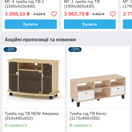
МГ-4 тумба під ТВ-1
МГ-1 тумба під ТВ
МГ-3
(1500х420х480)
(1900х400х430)
(170
3 266,10
3 962,70
3 7
₴
₴
3 629 ₴
4 403 ₴
Купити
Купити
Акційні пропозиції та новинки
–10%
–10%
Тумба під ТВ NEW Америка
Тумба під ТВ Беліз
(910х445х652)
(1170х400х500)
В наявності
В наявності