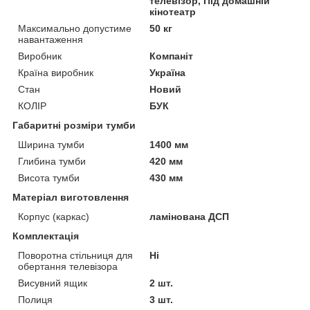
телевізор, Під домашній
кінотеатр
Максимально допустиме
50 кг
навантаження
Виробник
Компаніт
Країна виробник
Україна
Стан
Новий
КОЛІР
БУК
Габаритні розміри тумби
Ширина тумби
1400 мм
Глибина тумби
420 мм
Висота тумби
430 мм
Матеріал виготовлення
Корпус (каркас)
ламінована ДСП
Комплектація
Поворотна стільниця для
Ні
обертання телевізора
Висувний ящик
2 шт.
Полиця
3 шт.