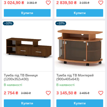
3 024,90
2 839,50
₴
₴
3 361 ₴
3 155 ₴
Купити
Купити
–10%
–10%
Тумба під ТВ Вінниця
Тумба під ТВ Монтерей
(1200х352х430)
(900х405х643)
В наявності
В наявності
2 754
3 145,50
₴
₴
3 060 ₴
3 495 ₴
Купити
Купити