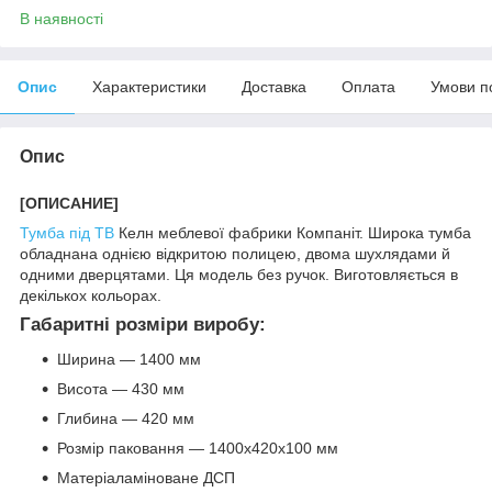
В наявності
Опис
Характеристики
Доставка
Оплата
Умови п
Опис
[ОПИСАНИЕ]
Тумба під ТВ
Келн меблевої фабрики Компаніт. Широка тумба
обладнана однією відкритою полицею, двома шухлядами й
одними дверцятами. Ця модель без ручок. Виготовляється в
декількох кольорах.
Габаритні розміри виробу:
Ширина — 1400 мм
Висота — 430 мм
Глибина — 420 мм
Розмір паковання — 1400х420х100 мм
Матеріаламіноване ДСП