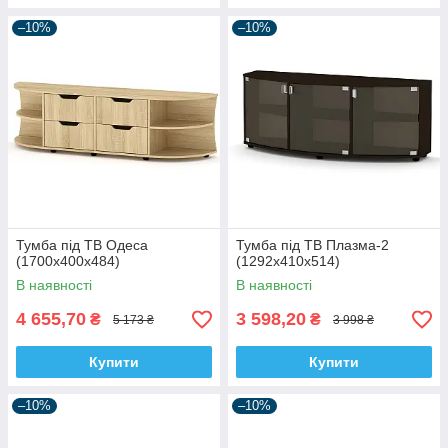
–10%
–10%
Тумба під ТВ Одеса
Тумба під ТВ Плазма-2
(1700х400х484)
(1292х410х514)
В наявності
В наявності
4 655,70
3 598,20
₴
₴
5 173 ₴
3 998 ₴
Купити
Купити
–10%
–10%