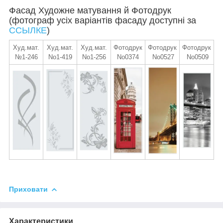
Фасад Художне матування й Фотодрук
(фотограф усіх варіантів фасаду доступні за
ССЫЛКЕ
)
Худ.мат.
Худ.мат.
Худ.мат.
Фотодрук
Фотодрук
Фотодрук
№1-246
No1-419
No1-256
No0374
No0527
No0509
Приховати
Характеристики