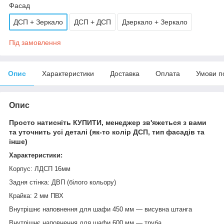
Фасад
ДСП + Зеркало
ДСП + ДСП
Дзеркало + Зеркало
Під замовлення
Опис
Характеристики
Доставка
Оплата
Умови п
Опис
Просто натисніть
КУПИТИ
, менеджер зв'яжеться з вами
та уточнить усі деталі (як-то колір ДСП, тип фасадів та
інше)
Характеристики:
Корпус: ЛДСП 16мм
Задня стінка: ДВП (білого кольору)
Крайка: 2 мм ПВХ
Внутрішнє наповнення для шафи 450 мм — висувна штанга
Внутрішнє наповнення для шафи 600 мм — труба