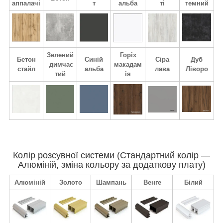
аппалачі
т
альба
ті
темний
Зелений
Горіх
Бетон
Синій
Сіра
Дуб
димчас
макадам
стайл
а
льба
лава
Ліворо
тий
ія
Колір розсувної системи (Стандартний колір —
Алюміній, зміна кольору за додаткову плату)
Алюміній
Золото
Шампань
Венге
Білий