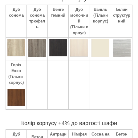
Дуб
Дуб
Венге
Дуб
Ваніль
Білий
сонома
сонома
темний
молочни
(Тільки
структур
трюфел
й
корпус)
ний
ь
(Тільки к
орпус)
Горіх
Екко
(Тільки
корпус)
Колір корпусу +4% до вартості шафи
Дуб
Антраци
Німфея
Сосна
на
Бетон
Бетон