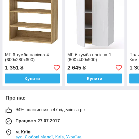
МГ-6 тумба навісна-4
МГ-6 тумба навісна-1
Поли
(600х280х600)
(600х400х900)
Комп
1 351
2 645
1 3
₴
₴
Купити
Купити
Про нас
94% позитивних з 47 відгуків за рік
Працює з 27.07.2017
м. Київ
вул. Любові Малої, Київ, Україна