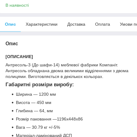
В наявності
Опис
Характеристики
Доставка
Оплата
Умови п
Опис
[ОПИСАНИЕ]
Антресоль-3 (До шафи-14) меблевої фабрики Компаніт.
Антресоль обладнана двома великими відділеннями з двома
полицями. Виготовляється в декількох кольорах.
Габаритні розміри виробу:
Ширина — 1200 мм
Висота — 450 мм
Глибина — 64, мм
Розмір паковання —1196х448х86
Вага — 30.79 кг +/-5%
Матеріал-ламінований ДСП