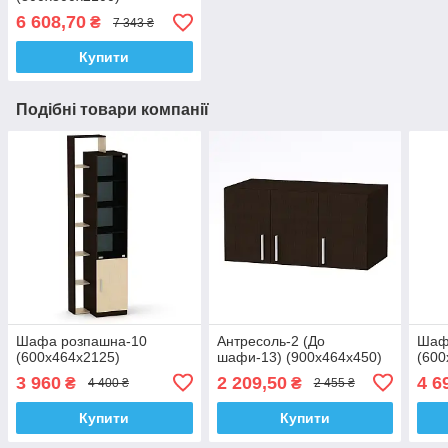
6 608,70
₴
7 343 ₴
Купити
Подібні товари компанії
Шафа розпашна-10
Антресоль-2 (До
Шаф
(600х464х2125)
шафи-13) (900х464х450)
(600
3 960
2 209,50
4 6
₴
₴
4 400 ₴
2 455 ₴
Купити
Купити