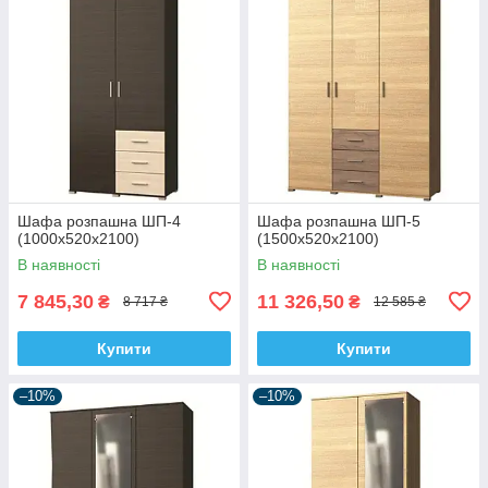
Шафа розпашна ШП-4
Шафа розпашна ШП-5
(1000х520х2100)
(1500х520х2100)
В наявності
В наявності
7 845,30
11 326,50
₴
₴
8 717 ₴
12 585 ₴
Купити
Купити
–10%
–10%