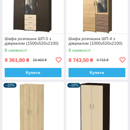
Шафа розпашна ШП-5 з
Шафа розпашна ШП-4 з
дзеркалом (1500х520х2100)
дзеркалом (1000х520х2100)
В наявності
В наявності
9 361,80
8 743,50
₴
₴
10 402 ₴
9 715 ₴
Купити
Купити
–10%
–10%