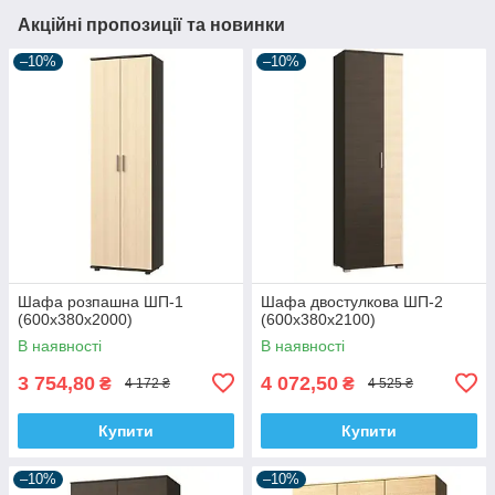
Акційні пропозиції та новинки
–10%
–10%
Шафа розпашна ШП-1
Шафа двостулкова ШП-2
(600х380х2000)
(600х380х2100)
В наявності
В наявності
3 754,80
4 072,50
₴
₴
4 172 ₴
4 525 ₴
Купити
Купити
–10%
–10%