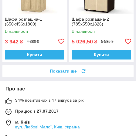
Шафа розпашна-1
Шафа розпашна-2
(650х456х1800)
(785х550х1826)
В наявності
В наявності
3 942
5 026,50
₴
₴
4 380 ₴
5 585 ₴
Купити
Купити
Показати ще
Про нас
94% позитивних з 47 відгуків за рік
Працює з 27.07.2017
м. Київ
вул. Любові Малої, Київ, Україна