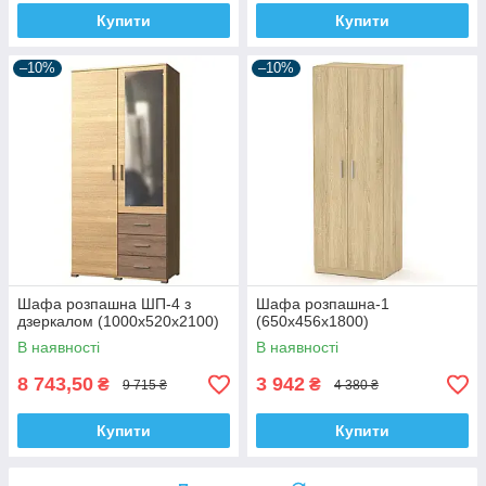
Купити
Купити
–10%
–10%
Шафа розпашна ШП-4 з
Шафа розпашна-1
дзеркалом (1000х520х2100)
(650х456х1800)
В наявності
В наявності
8 743,50
3 942
₴
₴
9 715 ₴
4 380 ₴
Купити
Купити