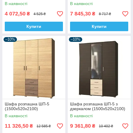
В наявності
В наявності
4 072,50
7 845,30
₴
₴
4 525 ₴
8 717 ₴
Купити
Купити
–10%
–10%
Шафа розпашна ШП-5
Шафа розпашна ШП-5 з
(1500х520х2100)
дзеркалом (1500х520х2100)
В наявності
В наявності
11 326,50
9 361,80
₴
₴
12 585 ₴
10 402 ₴