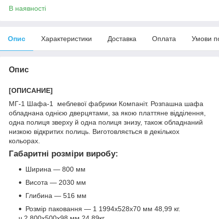
В наявності
Опис
Характеристики
Доставка
Оплата
Умови п
Опис
[ОПИСАНИЕ]
МГ-1 Шафа-1 меблевої фабрики Компаніт. Розпашна шафа
обладнана однією дверцятами, за якою платтяне відділення,
одна полиця зверху й одна полиця знизу, також обладнаний
низкою відкритих полиць. Виготовляється в декількох
кольорах.
Габаритні розміри виробу:
Ширина — 800 мм
Висота — 2030 мм
Глибина — 516 мм
Розмір паковання — 1 1994x528x70 мм 48,99 кг.
ч.2 800x500x98 мм 24,89кг.