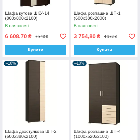
Шафа кутова ШКУ-14
Шафа розпашна ШП-1
(800х800х2100)
(600х380х2000)
В наявності
В наявності
6 608,70
3 754,80
₴
₴
7 343 ₴
4 172 ₴
Купити
Купити
–10%
–10%
Шафа двостулкова ШП-2
Шафа розпашна ШП-4
(600х380х2100)
(1000х520х2100)