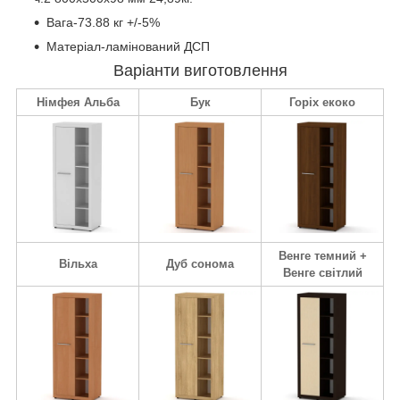
Вага-73.88 кг +/-5%
Матеріал-ламінований ДСП
Варіанти виготовлення
Німфея Альба
Бук
Горіх екоко
Венге темний +
Вільха
Дуб сонома
Венге світлий