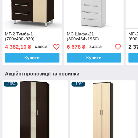
МГ-2 Тумба-1
МС Шафа-21
МГ-2
(700х400х930)
(800х464х1950)
(600
4 382,10
6 678
2 3
₴
₴
4 869 ₴
7 420 ₴
Купити
Купити
Акційні пропозиції та новинки
–10%
–10%