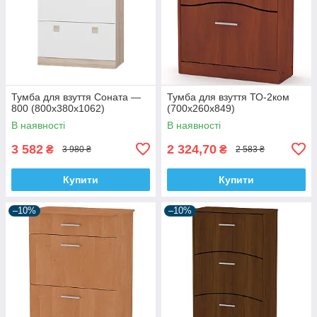
Тумба для взуття Соната —
Тумба для взуття ТО-2ком
800 (800х380х1062)
(700х260х849)
В наявності
В наявності
3 582
2 324,70
₴
₴
3 980 ₴
2 583 ₴
Купити
Купити
–10%
–10%