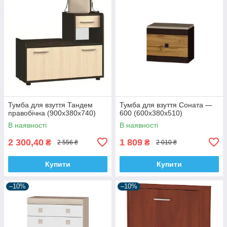
Тумба для взуття Тандем
Тумба для взуття Соната —
правобічна (900х380х740)
600 (600х380х510)
В наявності
В наявності
2 300,40
1 809
₴
₴
2 556 ₴
2 010 ₴
Купити
Купити
–10%
–10%