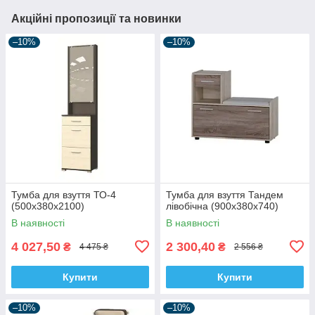
Акційні пропозиції та новинки
–10%
–10%
Тумба для взуття ТО-4
Тумба для взуття Тандем
(500х380х2100)
лівобічна (900х380х740)
В наявності
В наявності
4 027,50
2 300,40
₴
₴
4 475 ₴
2 556 ₴
Купити
Купити
–10%
–10%