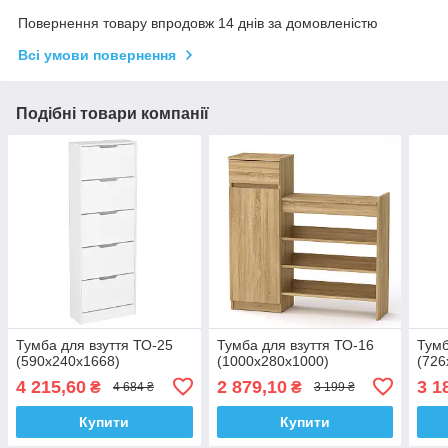
Повернення товару впродовж 14 днів за домовленістю
Всі умови повернення
Подібні товари компанії
Тумба для взуття ТО-25
Тумба для взуття ТО-16
Тумб
(590х240х1668)
(1000х280х1000)
(726
4 215,60
2 879,10
3 1
₴
₴
4 684 ₴
3 199 ₴
Купити
Купити