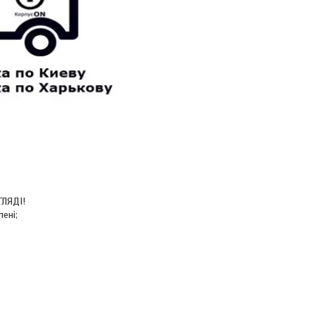
ГЛЯДІ!
ені;