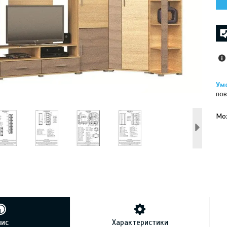
пов
У к
буд
пис
Характеристики