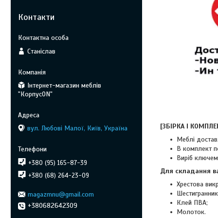
Контакти
Станіслав
Інтернет-магазин меблів
"КорпусON"
[ЗБІРКА І КОМПЛЕ
вул. Любові Малої, Київ, Україна
Меблі достав
В комплект по
Виріб ключем
+380 (95) 165-87-39
Для складання в
+380 (68) 264-23-09
Хрестова викр
Шестигранник 
magazmnu@gmail.com
Клей ПВА;
+380682642309
Молоток.