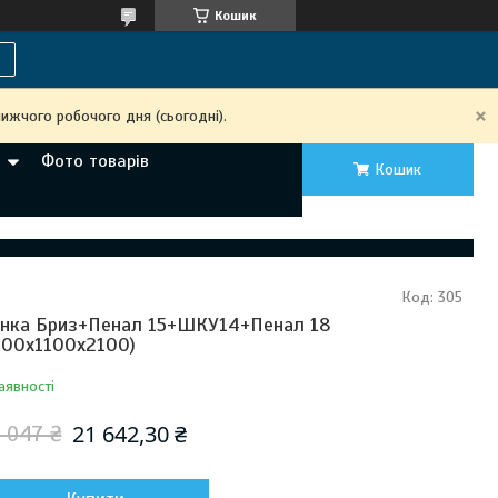
Кошик
ижчого робочого дня (сьогодні).
Фото товарів
Кошик
Код:
305
інка Бриз+Пенал 15+ШКУ14+Пенал 18
100х1100х2100)
аявності
21 642,30 ₴
 047 ₴