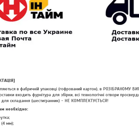
КТАЦІЯ]
ляються в фабричній упаковці (гофрований картон), в РОЗІБРАНОМУ ВИ
ставки входить фурнітура для збірки, всі технологічні отвори просвердл
 для складання (шестигранник) - НЕ КОМПЛЕКТУЄТЬСЯ!
ам необхідно:
утка;
(4 мм);