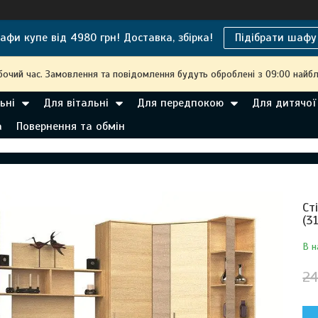
афи купе від 4980 грн! Доставка, збірка!
Підібрати шафу
бочий час. Замовлення та повідомлення будуть оброблені з 09:00 найбл
ьні
Для вітальні
Для передпокою
Для дитячої
а
Повернення та обмін
Ст
(3
В н
24