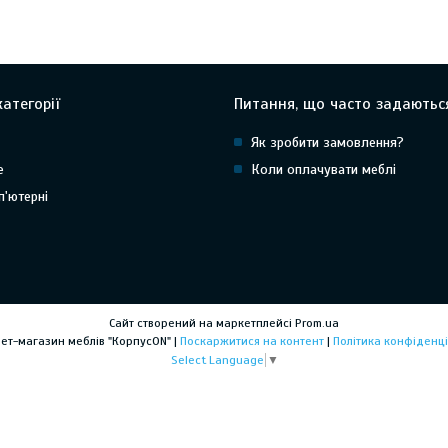
атегорії
Питання, що часто задаютьс
Як зробити замовлення?
е
Коли оплачувати меблі
п'ютерні
Сайт створений на маркетплейсі
Prom.ua
Інтернет-магазин меблів "КорпусON" |
Поскаржитися на контент
|
Політика конфіденці
Select Language
▼