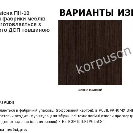
існа ПН-10
ї фабрики меблів
готовляється з
ого ДСП товщиною
КТАЦІЯ]
ляються в фабричній упаковці (гофрований картон), в РОЗІБРАНОМУ ВИ
ставки входить фурнітура для збірки, всі технологічні отвори просвердл
 для складання (шестигранник) - НЕ КОМПЛЕКТУЄТЬСЯ!
ам необхідно: