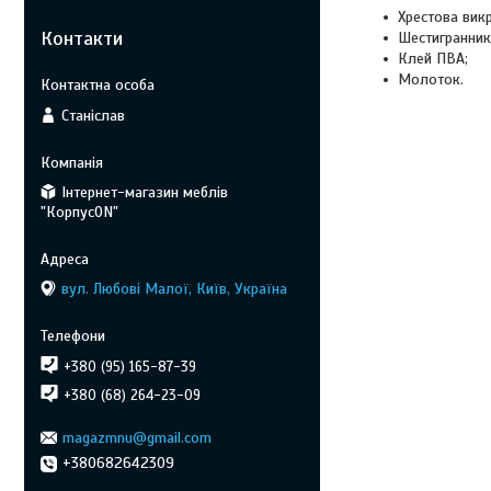
Хрестова викр
Контакти
Шестигранник 
Клей ПВА;
Молоток.
Станіслав
Інтернет-магазин меблів
"КорпусON"
вул. Любові Малої, Київ, Україна
+380 (95) 165-87-39
+380 (68) 264-23-09
magazmnu@gmail.com
+380682642309