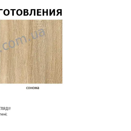
ГЛЯДІ!
ені;