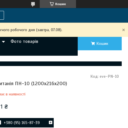
Кошик
чого робочого дня (завтра, 07.08).
Фото товарів
Кошик
Код:
eve-PN-10
итанія ПН-10 (1200х216х200)
ає в наявності
1 ₴
+380 (95) 165-87-39