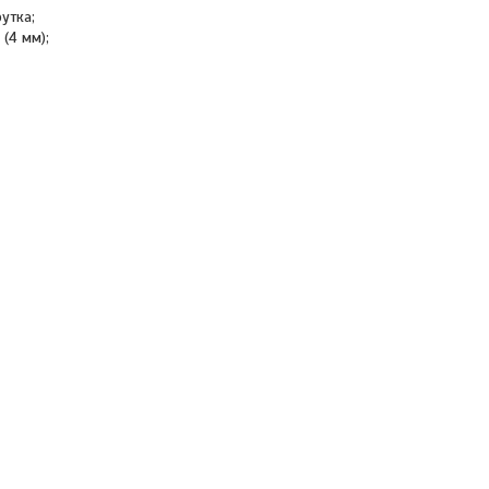
утка;
(4 мм);