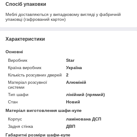
Спосіб упаковки
Меблі доставляються у випадковому вигляді у фабричній
упаковці (гафрований картон)
Характеристики
Основні
Виробник
Star
Країна виробник
Україна
Кількість розсувних дверей
2
Матеріал розсувної
Алюміній
системи
Тип шафи
лінійний (прямий)
Стан
Новий
Матеріал виготовлення шафи-купе
Корпус
ламінована ДСП
Задня стінка
ДВП
Габаритні розміри шафи-купе