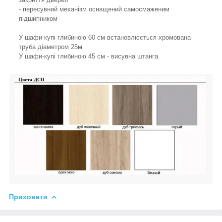
- пересувний механізм оснащений самосмаженим
підшипником
У шафи-купі глибиною 60 см встановлюється хромована
труба діаметром 25м
У шафи-купі глибиною 45 см - висувна штанга.
Приховати