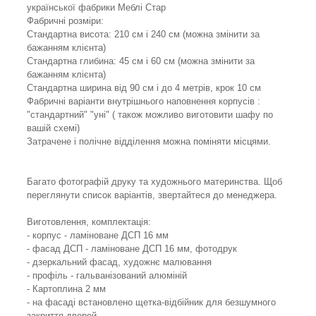
української фабрики Меблі Стар
Фабричні розміри:
Стандартна висота: 210 см і 240 см (можна змінити за
бажанням клієнта)
Стандартна глибина: 45 см і 60 см (можна змінити за
бажанням клієнта)
Стандартна ширина від 90 см і до 4 метрів, крок 10 см
Фабричні варіанти внутрішнього наповнення корпусів :
"стандартний" "уні" ( також можливо виготовити шафу по
вашій схемі)
Затрачене і полічне відділення можна поміняти місцями.
Багато фотографій друку та художнього материнства. Щоб
переглянути список варіантів, звертайтеся до менеджера.
Виготовлення, комплектація:
- корпус - ламіноване ДСП 16 мм
- фасад ДСП - ламіноване ДСП 16 мм, фотодрук
- дзеркальний фасад, художнє малювання
- профіль - гальванізований алюміній
- Картоплина 2 мм
- на фасаді встановлено щетка-відбійник для безшумного
закриття дверей