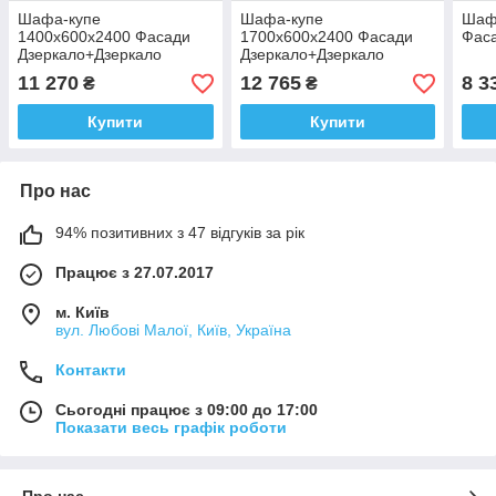
Шафа-купе
Шафа-купе
Шаф
1400x600х2400 Фасади
1700x600х2400 Фасади
Фас
Дзеркало+Дзеркало
Дзеркало+Дзеркало
11 270
12 765
8 3
₴
₴
Купити
Купити
Про нас
94% позитивних з 47 відгуків за рік
Працює з 27.07.2017
м. Київ
вул. Любові Малої, Київ, Україна
Контакти
Сьогодні працює з 09:00 до 17:00
Показати весь графік роботи